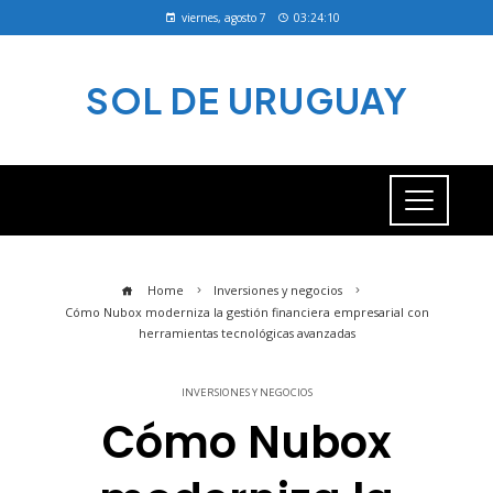
viernes, agosto 7
03:24:10
SOL DE URUGUAY
Home
Inversiones y negocios
Cómo Nubox moderniza la gestión financiera empresarial con
herramientas tecnológicas avanzadas
INVERSIONES Y NEGOCIOS
Cómo Nubox