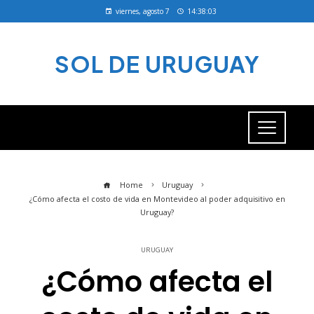
viernes, agosto 7
14:38:04
SOL DE URUGUAY
Home
Uruguay
¿Cómo afecta el costo de vida en Montevideo al poder adquisitivo en
Uruguay?
URUGUAY
¿Cómo afecta el