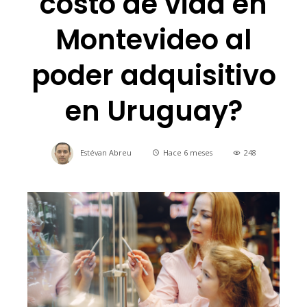
costo de vida en
Montevideo al
poder adquisitivo
en Uruguay?
Estévan Abreu
Hace 6 meses
248