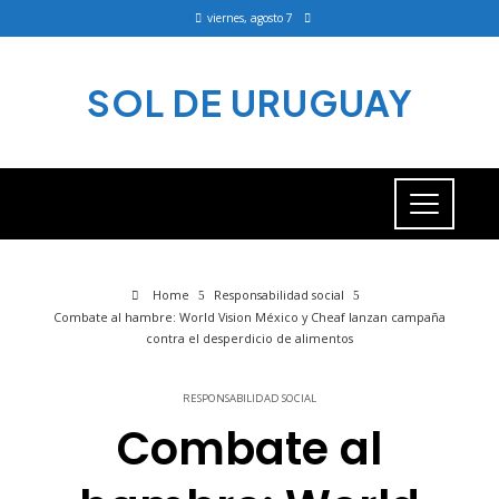
viernes, agosto 7
SOL DE URUGUAY
Home
Responsabilidad social
Combate al hambre: World Vision México y Cheaf lanzan campaña
contra el desperdicio de alimentos
RESPONSABILIDAD SOCIAL
Combate al